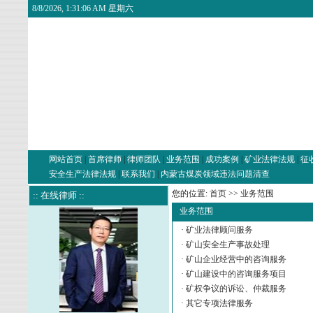
8/8/2026, 1:31:06 AM 星期六
网站首页
|
首席律师
|
律师团队
|
业务范围
|
成功案例
|
矿业法律法规
|
征
安全生产法律法规
|
联系我们
|
内蒙古煤炭领域违法问题清查
您的位置:
首页
>>
业务范围
:: 在线律师 ::
业务范围
·
矿业法律顾问服务
·
矿山安全生产事故处理
·
矿山企业经营中的咨询服务
·
矿山建设中的咨询服务项目
·
矿权争议的诉讼、仲裁服务
·
其它专项法律服务