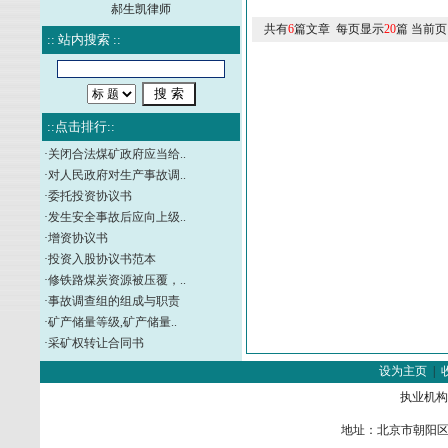
郝生凯律师
共有
6
篇文章 每页显示
20
篇 当前页
:: 站内搜索 ::
::点击排行::
·
关闭合法煤矿政府应当给..
·
对人民政府对生产事故调..
·
委托投资协议书
·
发生安全事故后应向上级..
·
增资协议书
·
投资入股协议书范本
·
修铁路煤炭资源被压覆，..
·
事故调查组的组成与职责
·
矿产储量等级,矿产储量..
·
采矿权转让合同书
设为主页
|
执业机构
地址：北京市朝阳区金