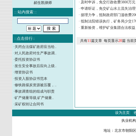
·
及时申诉，免交行政收费3800万元
郝生凯律师
·
申请听证，免交矿山水土流失治理
:: 站内搜索 ::
·
据理力争，抵制政府部门滥收费20
·
抵制法院错误执行，矿务局少交17
·
重新验资，维护矿业集团合法权益
::点击排行::
共有
11
篇文章 每页显示
20
篇 当前
·
关闭合法煤矿政府应当给..
·
对人民政府对生产事故调..
·
委托投资协议书
·
发生安全事故后应向上级..
·
增资协议书
·
投资入股协议书范本
·
修铁路煤炭资源被压覆，..
·
事故调查组的组成与职责
·
矿产储量等级,矿产储量..
·
采矿权转让合同书
设为主页
|
执业机构
地址：北京市朝阳区金