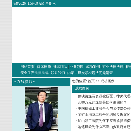
8/8/2026, 1:59:10 AM 星期六
网站首页
|
首席律师
|
律师团队
|
业务范围
|
成功案例
|
矿业法律法规
|
征
安全生产法律法规
|
联系我们
|
内蒙古煤炭领域违法问题清查
您的位置:
首页
>>
成功案例
:: 在线律师 ::
成功案例
·
修铁路煤炭资源被压覆，律师代理
·
2080万元购煤款是如何追回的？
·
中国机械工业联合会与某传媒公司
·
某矿山消防工程合同纠纷反诉案的
·
矿山职工医院为何不应当承担担保
·
这笔煤款为什么不应由乡政府来还