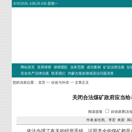
8/10/2026, 4:06:21 AM 星期一
网站首页
|
首席律师
|
律师团队
|
业务范围
|
成功案例
|
矿业法律法规
|
征
安全生产法律法规
|
联系我们
|
内蒙古煤炭领域违法问题清查
您的当前位置：
首页
>>
征收与补偿
>> 文章正文
关闭合法煤矿政府应当给
阅读选项:
自动滚屏[左键
作者:郝生凯、李宏 来源: 阅
依法办理了有关的经营手续、证照齐全的煤矿都是