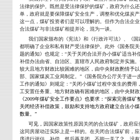
法律的保护。既然是受法律保护的煤矿，政府为什么还
单，政府就是要保障煤矿安全生产，调整和优化煤炭产
这一点，煤矿投资者们是可以理解的。但作为合法企业
合法煤矿与非法煤矿相提并论，混为一谈。
我们国家颁布的《宪法》和《行政许可法》、《国
都明确了企业和私有财产受法律保护。此外《
国务院关
题的通知
》也规定：“
关于关闭合法开办小煤矿适当补
补偿办法由省、自治区、直辖市人民政府制定并实施。
较大且地方财政比较困难的地区，由中央财政酌情予以
部、国家煤炭工业局制定。”
《
国务院办公厅关于进一
工作的通知
》则规定：“
关闭小煤矿过程中发生的费用
工安置任务重、地方财政确有困难的地区，由中央财政
《
2009
年煤矿安全工作要点》也要求：“探索完善煤矿
关闭经济补偿政策，鼓励和支持地方政府建立合法小煤
数量。”
可见，
因国家政策性原因关闭的合法煤矿，政府应
这同房屋动迁实际上是一样的。在关闭合法煤矿前，应
序进行评估、补偿，然后再关闭。不能一关了之，没有