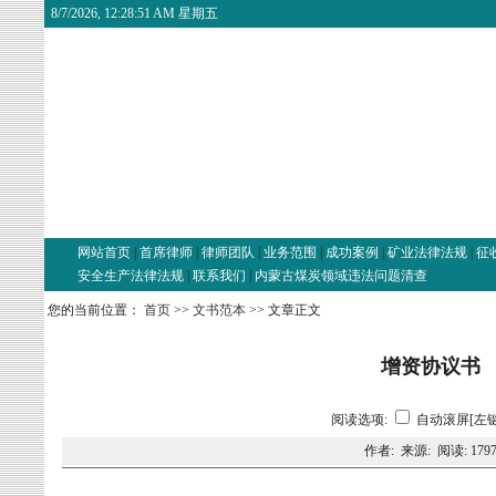
8/7/2026, 12:28:52 AM 星期五
网站首页
|
首席律师
|
律师团队
|
业务范围
|
成功案例
|
矿业法律法规
|
征
安全生产法律法规
|
联系我们
|
内蒙古煤炭领域违法问题清查
您的当前位置：
首页
>>
文书范本
>> 文章正文
增资协议书
阅读选项:
自动滚屏[左键
作者: 来源: 阅读:
179