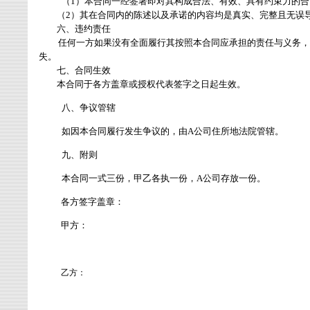
（
1
）本合同一经签署即对其构成合法、有效、具有约束力的合
（
2
）其在合同内的陈述以及承诺的内容均是真实、完整且无误
六、违约责任
任何一方如果没有全面履行其按照本合同应承担的责任与义务，
失。
七、合同生效
本合同于各方盖章或授权代表签字之日起生效。
八、争议管辖
如因本合同履行发生争议的，由
A
公司住所地法院管辖。
九、附则
本合同一式三份，甲乙各执一份，
A
公司存放一份。
各方签字盖章：
甲方：
乙方：