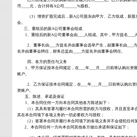
币
____
元，合计持有
A
公司
______%
股权。
（
3
）增资扩股完成后，新
A
公司股东由甲方、乙方组成，新股
会。
三、重组后的新
A
公司董事会组成
1
、重组后的新
A
公司董事会由
___
人组成。其中，甲方提名
___
2
、董事长由
___
方提名并由董事会选举产生，副董事长由
___
名并由董事会聘任，财务总监由
____
方提名并由董事会聘任。
四、各方的责任与义务
1
、甲方保证按本合同规定，在
___
年
___
月
___
日前将认购出资
账户。
2
、乙方保证按本合同规定，在
___
年
___
月
___
日前将认购出资
资账户。
五、陈述、承诺及保证
1
、本合同任何一方向本合同其他各方陈述如下：
（
1
）其具有签署与履行本合同所需的权力与授权，并且直至本
其在本合同项下各项义务的一切必要权力与授权；
（
2
）签署本合同并履行本合同项下的各项义务并不会侵犯任何
2
、本合同任何一方向本合同其他各方做出承诺和保证如下：