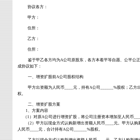
协议各方：
甲方：
住所：
乙方：
住所：
鉴于甲乙各方均为
A
公司原股东，各方本着平等自愿、公平公
成协议如下：
一、增资扩股前
A
公司股权结构
甲方出资额为人民币
____
元，持有
A
公司
______%
股权；乙方
权。
二、增资扩股方案
1
、方案内容
（
1
）对原
A
公司进行增资扩股，将公司注册资本增加至人民币
__
（
2
）甲方以现金方式认购新增出资额人民币
____
元。甲方认购
人民币
____
元，合计持有
A
公司
______%
股权。
乙方以现金方式认购新增出资额人民币
____
元。乙方认购新增