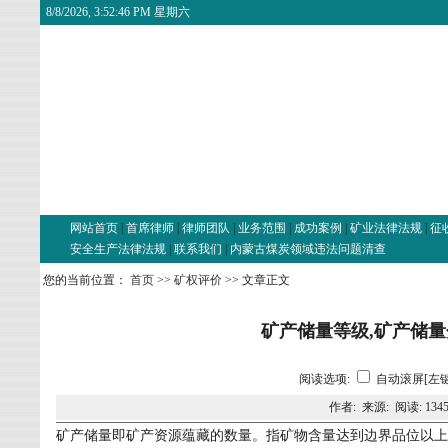
8/8/2026, 3:52:46 PM 星期六
网站首页
|
首席律师
|
律师团队
|
业务范围
|
成功案例
|
矿业法律法规
|
征
安全生产法律法规
|
联系我们
|
内蒙古煤炭领域违法问题清查
您的当前位置：
首页
>>
矿权评价
>> 文章正文
矿产储量等级,矿产储
阅读选项:
自动滚屏[左键
作者: 来源: 阅读:
134
矿产储量即矿产资源蕴藏的数量。指矿物含量达到边界品位以上