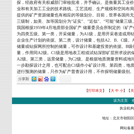
探，经政府有关权威部门审核批准，并予确认。是衡量其工业价
业和有关加工工业的技术路线、工艺流程、生产规模和空间布局
提供的矿产资源储量也有相应的等级划分。目前，世界各国尚无
三级制，如美、加等国划分为“证实”、“近似”、“可能”储量三级。
我国根据1959年4月地质部全国矿产 储量委员会所制定的《
为四类五级。第一类，开采储量，为A1级，是用开采巷道或用
企业生产计划的依据。第二类，设计储量，包括A2、B、C级。
储量或钻探网所控制的储量，可作设计和基建投资的依据。B级储
量，作用同A2级。C1级是用地表工程或试钻深部矿层所求设的
A2级。第三类，远景储量，为C2级。是根据地质测量资料或
一步勘探设计之用，也可配合C1级作小矿设计用。第四类，地
进行预测的储量，只作为矿产普查设计用，不作探明储量级别。
【
打印本文
】 【
大
中
小
】【
关
设为主页
|
执业机构
地址：北京市朝阳区金
网站备案