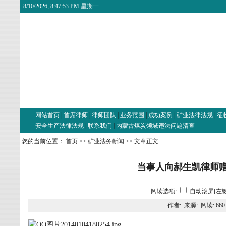
8/10/2026, 8:47:54 PM 星期一
网站首页
|
首席律师
|
律师团队
|
业务范围
|
成功案例
|
矿业法律法规
|
征
安全生产法律法规
|
联系我们
|
内蒙古煤炭领域违法问题清查
您的当前位置：
首页
>>
矿业法务新闻
>> 文章正文
当事人向郝生凯律师
阅读选项:
自动滚屏[左键
作者: 来源: 阅读:
660